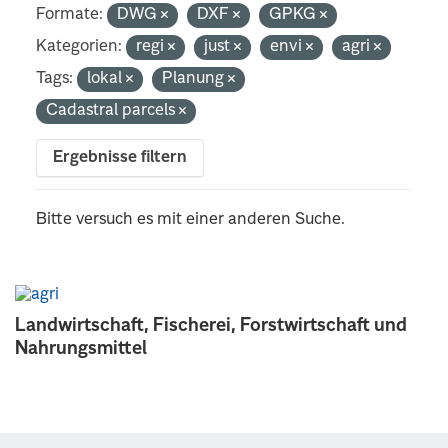
Formate:
DWG
DXF
GPKG
Kategorien:
regi
just
envi
agri
Tags:
lokal
Planung
Cadastral parcels
Ergebnisse filtern
Bitte versuch es mit einer anderen Suche.
Landwirtschaft, Fischerei, Forstwirtschaft und
Nahrungsmittel