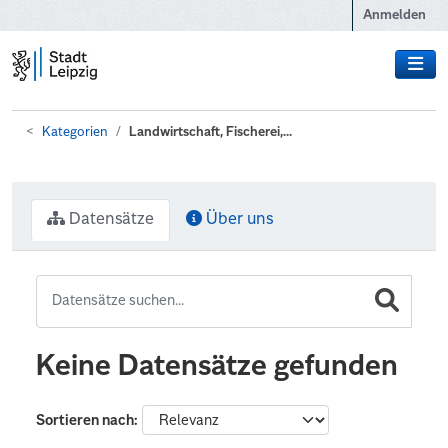
Zum Hauptinhalt wechseln
Anmelden
Kategorien
Landwirtschaft, Fischerei,...
Datensätze
Über uns
Keine Datensätze gefunden
Sortieren nach