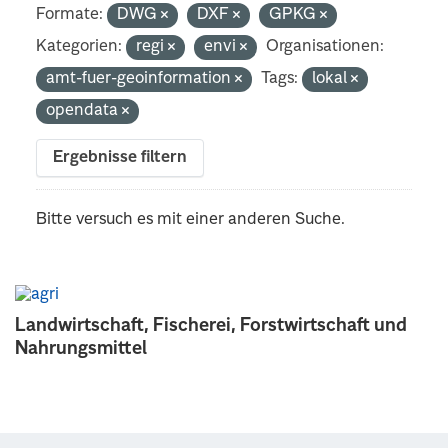
Formate:
DWG
DXF
GPKG
Kategorien:
regi
envi
Organisationen:
amt-fuer-geoinformation
Tags:
lokal
opendata
Ergebnisse filtern
Bitte versuch es mit einer anderen Suche.
Landwirtschaft, Fischerei, Forstwirtschaft und
Nahrungsmittel