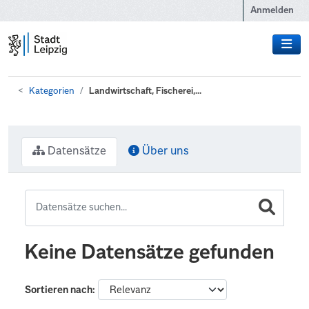
Zum Hauptinhalt wechseln
Anmelden
Kategorien
Landwirtschaft, Fischerei,...
Datensätze
Über uns
Keine Datensätze gefunden
Sortieren nach