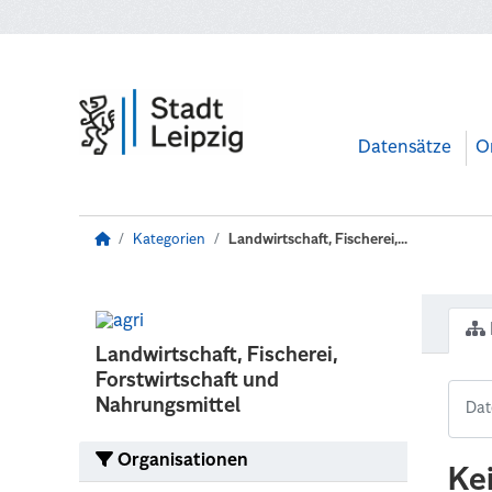
Zum Hauptinhalt wechseln
Datensätze
O
Kategorien
Landwirtschaft, Fischerei,...
Landwirtschaft, Fischerei,
Forstwirtschaft und
Nahrungsmittel
Organisationen
Ke