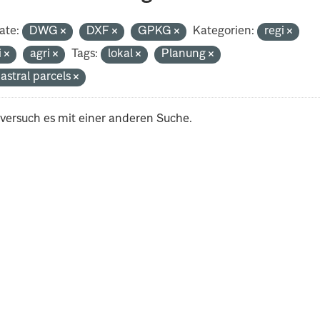
ate:
DWG
DXF
GPKG
Kategorien:
regi
i
agri
Tags:
lokal
Planung
astral parcels
 versuch es mit einer anderen Suche.