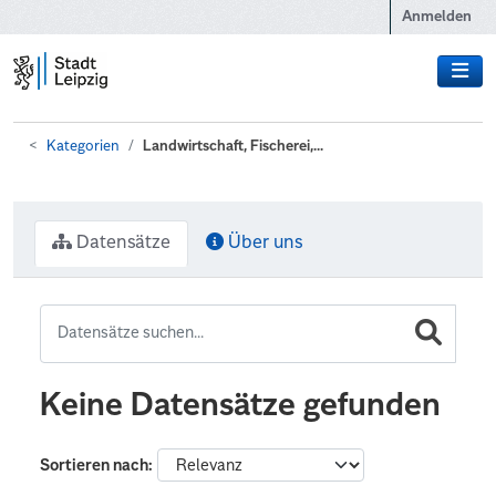
Zum Hauptinhalt wechseln
Anmelden
Kategorien
Landwirtschaft, Fischerei,...
Datensätze
Über uns
Keine Datensätze gefunden
Sortieren nach