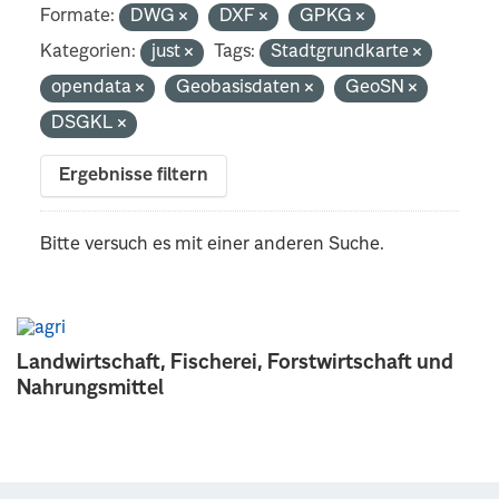
Formate:
DWG
DXF
GPKG
Kategorien:
just
Tags:
Stadtgrundkarte
opendata
Geobasisdaten
GeoSN
DSGKL
Ergebnisse filtern
Bitte versuch es mit einer anderen Suche.
Landwirtschaft, Fischerei, Forstwirtschaft und
Nahrungsmittel