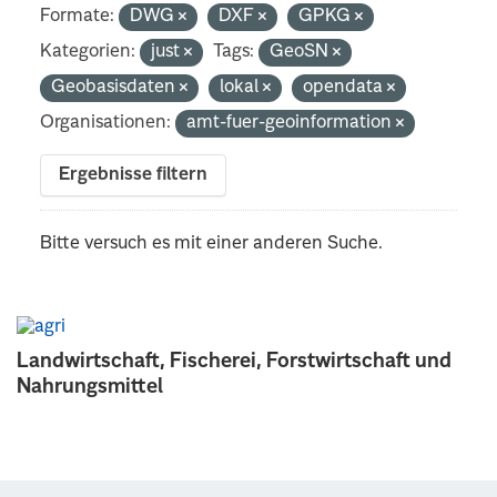
Formate:
DWG
DXF
GPKG
Kategorien:
just
Tags:
GeoSN
Geobasisdaten
lokal
opendata
Organisationen:
amt-fuer-geoinformation
Ergebnisse filtern
Bitte versuch es mit einer anderen Suche.
Landwirtschaft, Fischerei, Forstwirtschaft und
Nahrungsmittel