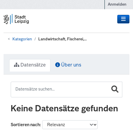
Zum Hauptinhalt wechseln
Anmelden
Kategorien
Landwirtschaft, Fischerei,...
Datensätze
Über uns
Keine Datensätze gefunden
Sortieren nach