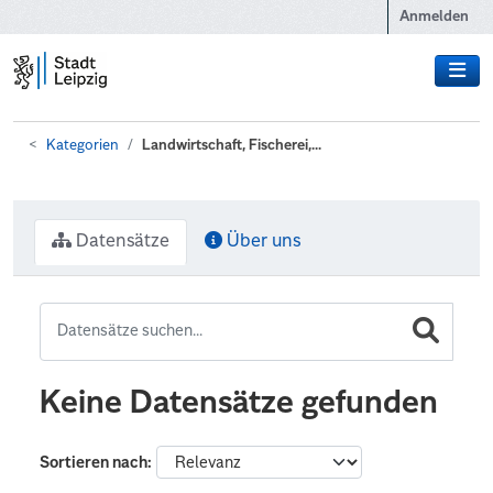
Zum Hauptinhalt wechseln
Anmelden
Kategorien
Landwirtschaft, Fischerei,...
Datensätze
Über uns
Keine Datensätze gefunden
Sortieren nach