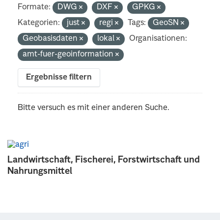
Formate:
DWG
DXF
GPKG
Kategorien:
just
regi
Tags:
GeoSN
Geobasisdaten
lokal
Organisationen:
amt-fuer-geoinformation
Ergebnisse filtern
Bitte versuch es mit einer anderen Suche.
Landwirtschaft, Fischerei, Forstwirtschaft und
Nahrungsmittel