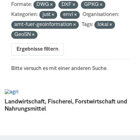
Formate:
DWG
DXF
GPKG
Kategorien:
just
envi
Organisationen:
amt-fuer-geoinformation
Tags:
lokal
GeoSN
Ergebnisse filtern
Bitte versuch es mit einer anderen Suche.
Landwirtschaft, Fischerei, Forstwirtschaft und
Nahrungsmittel