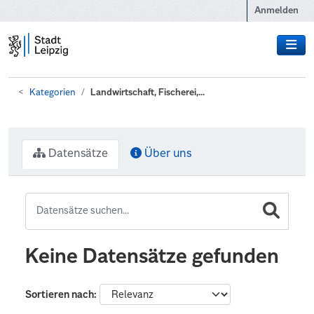
Zum Hauptinhalt wechseln
Anmelden
Kategorien
Landwirtschaft, Fischerei,...
Datensätze
Über uns
Keine Datensätze gefunden
Sortieren nach