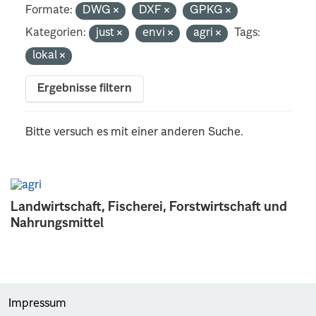
Formate:
DWG
DXF
GPKG
Kategorien:
just
envi
agri
Tags:
lokal
Ergebnisse filtern
Bitte versuch es mit einer anderen Suche.
Landwirtschaft, Fischerei, Forstwirtschaft und
Nahrungsmittel
Impressum