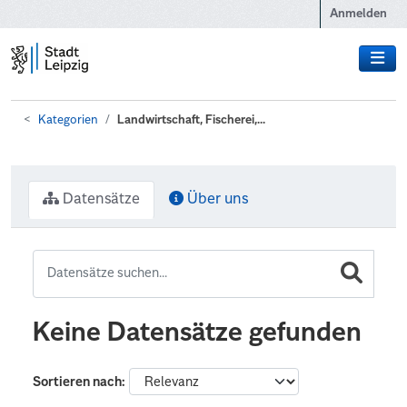
Zum Hauptinhalt wechseln
Anmelden
Kategorien
Landwirtschaft, Fischerei,...
Datensätze
Über uns
Keine Datensätze gefunden
Sortieren nach