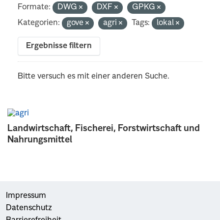
Formate:
DWG
DXF
GPKG
Kategorien:
gove
agri
Tags:
lokal
Ergebnisse filtern
Bitte versuch es mit einer anderen Suche.
Landwirtschaft, Fischerei, Forstwirtschaft und
Nahrungsmittel
Impressum
Datenschutz