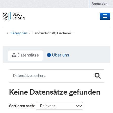
Zum Hauptinhalt wechseln
Anmelden
Kategorien
Landwirtschaft, Fischerei,...
Datensätze
Über uns
Keine Datensätze gefunden
Sortieren nach