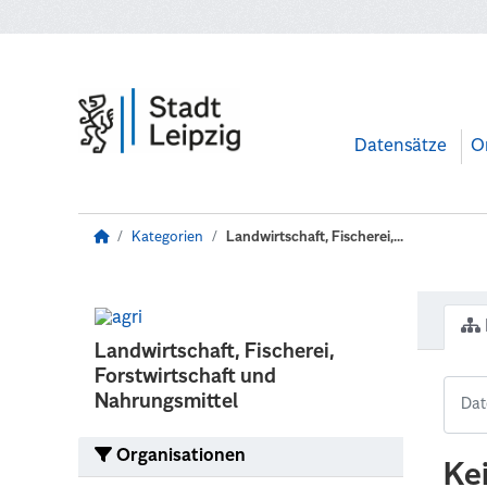
Zum Hauptinhalt wechseln
Datensätze
O
Kategorien
Landwirtschaft, Fischerei,...
Landwirtschaft, Fischerei,
Forstwirtschaft und
Nahrungsmittel
Organisationen
Ke