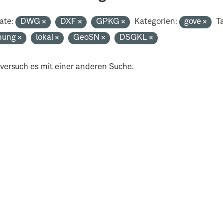
ate:
DWG
DXF
GPKG
Kategorien:
gove
T
nung
lokal
GeoSN
DSGKL
 versuch es mit einer anderen Suche.