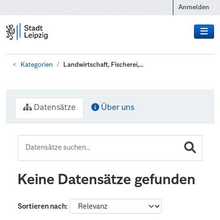
Zum Hauptinhalt wechseln
Anmelden
Kategorien
Landwirtschaft, Fischerei,...
Datensätze
Über uns
Keine Datensätze gefunden
Sortieren nach