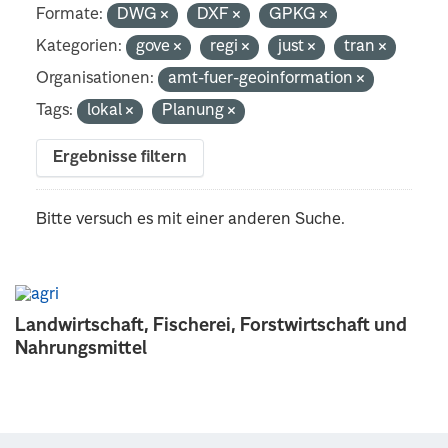
Formate:
DWG
DXF
GPKG
Kategorien:
gove
regi
just
tran
Organisationen:
amt-fuer-geoinformation
Tags:
lokal
Planung
Ergebnisse filtern
Bitte versuch es mit einer anderen Suche.
Landwirtschaft, Fischerei, Forstwirtschaft und
Nahrungsmittel