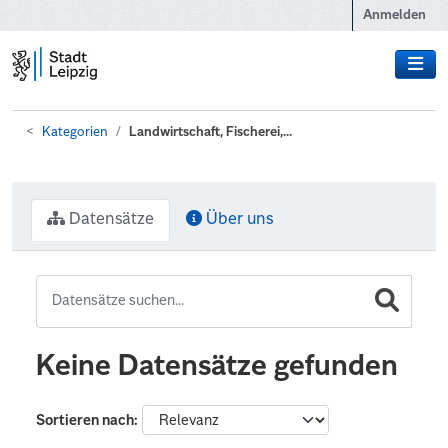
Zum Hauptinhalt wechseln
Anmelden
Kategorien
Landwirtschaft, Fischerei,...
Datensätze
Über uns
Keine Datensätze gefunden
Sortieren nach