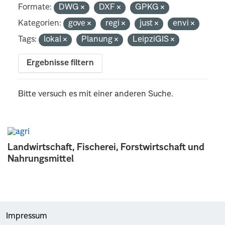
Formate:
DWG
DXF
GPKG
Kategorien:
gove
regi
just
envi
Tags:
lokal
Planung
LeipziGIS
Ergebnisse filtern
Bitte versuch es mit einer anderen Suche.
Landwirtschaft, Fischerei, Forstwirtschaft und
Nahrungsmittel
Impressum