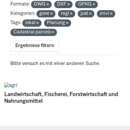
Formate:
DWG
DXF
GPKG
Kategorien:
gove
regi
just
envi
Tags:
lokal
Planung
Cadastral parcels
Ergebnisse filtern
Bitte versuch es mit einer anderen Suche.
Landwirtschaft, Fischerei, Forstwirtschaft und
Nahrungsmittel