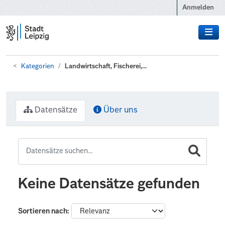
Zum Hauptinhalt wechseln
Anmelden
Kategorien
Landwirtschaft, Fischerei,...
Datensätze
Über uns
Keine Datensätze gefunden
Sortieren nach