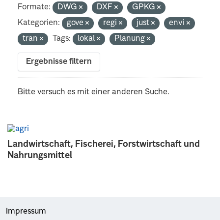
Formate:
DWG
DXF
GPKG
Kategorien:
gove
regi
just
envi
tran
Tags:
lokal
Planung
Ergebnisse filtern
Bitte versuch es mit einer anderen Suche.
Landwirtschaft, Fischerei, Forstwirtschaft und
Nahrungsmittel
Impressum