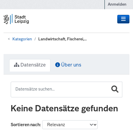
Zum Hauptinhalt wechseln
Anmelden
Kategorien
Landwirtschaft, Fischerei,...
Datensätze
Über uns
Keine Datensätze gefunden
Sortieren nach