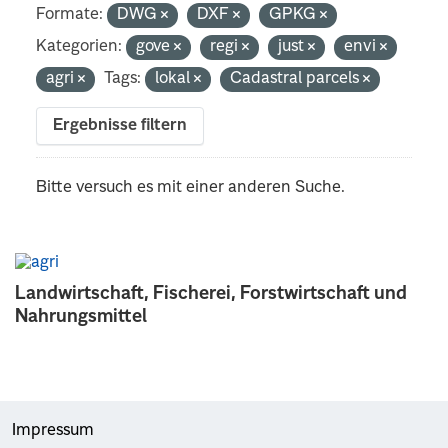
Formate:
DWG
DXF
GPKG
Kategorien:
gove
regi
just
envi
agri
Tags:
lokal
Cadastral parcels
Ergebnisse filtern
Bitte versuch es mit einer anderen Suche.
Landwirtschaft, Fischerei, Forstwirtschaft und
Nahrungsmittel
Impressum