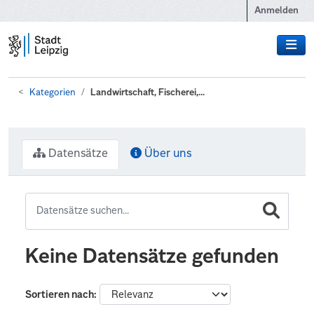
Zum Hauptinhalt wechseln
Anmelden
Kategorien
Landwirtschaft, Fischerei,...
Datensätze
Über uns
Keine Datensätze gefunden
Sortieren nach