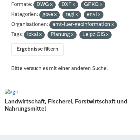
Formate:
DWG
DXF
GPKG
Kategorien:
gove
regi
envi
Organisationen:
amt-fuer-geoinformation
Tags:
lokal
Planung
LeipziGIS
Ergebnisse filtern
Bitte versuch es mit einer anderen Suche.
Landwirtschaft, Fischerei, Forstwirtschaft und
Nahrungsmittel