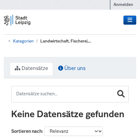
Zum Hauptinhalt wechseln
Anmelden
Kategorien
Landwirtschaft, Fischerei,...
Datensätze
Über uns
Keine Datensätze gefunden
Sortieren nach