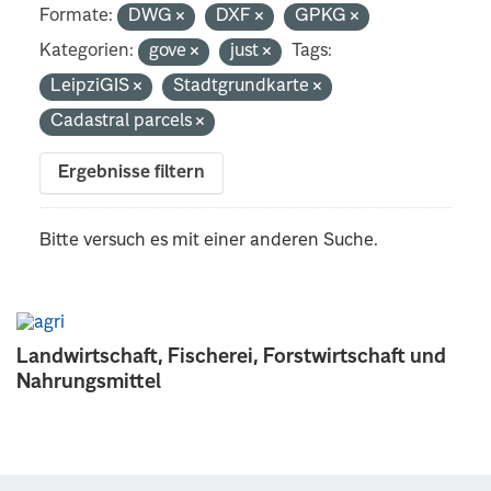
Formate:
DWG
DXF
GPKG
Kategorien:
gove
just
Tags:
LeipziGIS
Stadtgrundkarte
Cadastral parcels
Ergebnisse filtern
Bitte versuch es mit einer anderen Suche.
Landwirtschaft, Fischerei, Forstwirtschaft und
Nahrungsmittel