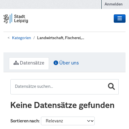
Zum Hauptinhalt wechseln
Anmelden
Kategorien
Landwirtschaft, Fischerei,...
Datensätze
Über uns
Keine Datensätze gefunden
Sortieren nach