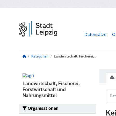
Zum Hauptinhalt wechseln
Datensätze
O
Kategorien
Landwirtschaft, Fischerei,...
Landwirtschaft, Fischerei,
Forstwirtschaft und
Nahrungsmittel
Organisationen
Ke