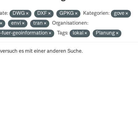
ate:
DWG
DXF
GPKG
Kategorien:
gove
t
envi
tran
Organisationen:
-fuer-geoinformation
Tags:
lokal
Planung
 versuch es mit einer anderen Suche.