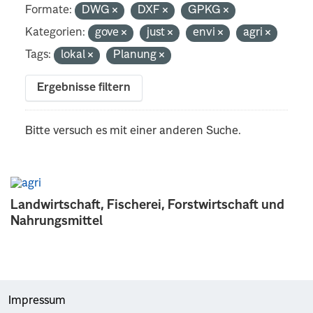
Formate:
DWG
DXF
GPKG
Kategorien:
gove
just
envi
agri
Tags:
lokal
Planung
Ergebnisse filtern
Bitte versuch es mit einer anderen Suche.
Landwirtschaft, Fischerei, Forstwirtschaft und
Nahrungsmittel
Impressum