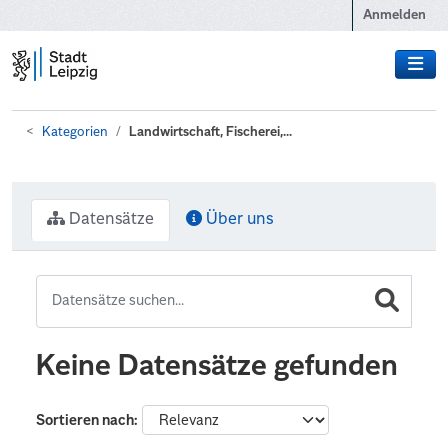
Zum Hauptinhalt wechseln
Anmelden
Kategorien
Landwirtschaft, Fischerei,...
Datensätze
Über uns
Keine Datensätze gefunden
Sortieren nach