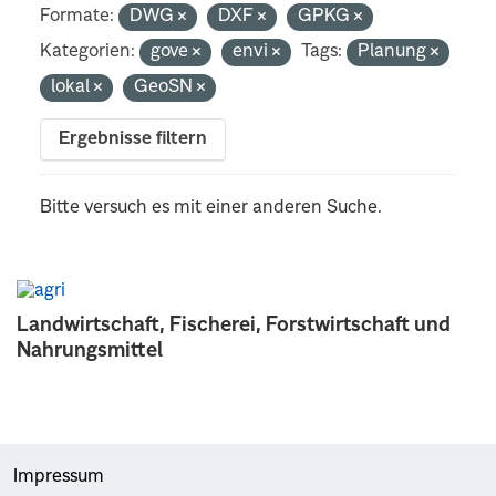
Formate:
DWG
DXF
GPKG
Kategorien:
gove
envi
Tags:
Planung
lokal
GeoSN
Ergebnisse filtern
Bitte versuch es mit einer anderen Suche.
Landwirtschaft, Fischerei, Forstwirtschaft und
Nahrungsmittel
Impressum