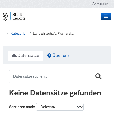
Zum Hauptinhalt wechseln
Anmelden
Kategorien
Landwirtschaft, Fischerei,...
Datensätze
Über uns
Keine Datensätze gefunden
Sortieren nach