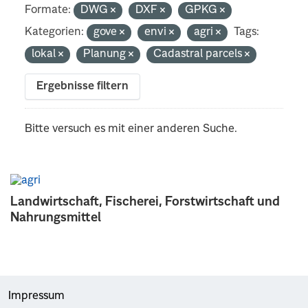
Formate:
DWG
DXF
GPKG
Kategorien:
gove
envi
agri
Tags:
lokal
Planung
Cadastral parcels
Ergebnisse filtern
Bitte versuch es mit einer anderen Suche.
Landwirtschaft, Fischerei, Forstwirtschaft und
Nahrungsmittel
Impressum