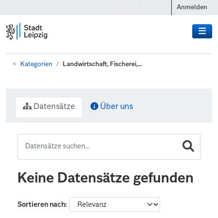
Zum Hauptinhalt wechseln
Anmelden
Kategorien
Landwirtschaft, Fischerei,...
Datensätze
Über uns
Keine Datensätze gefunden
Sortieren nach