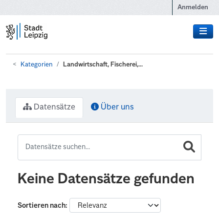
Zum Hauptinhalt wechseln
Anmelden
Kategorien
Landwirtschaft, Fischerei,...
Datensätze
Über uns
Keine Datensätze gefunden
Sortieren nach