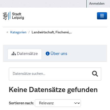
Zum Hauptinhalt wechseln
Anmelden
Kategorien
Landwirtschaft, Fischerei,...
Datensätze
Über uns
Keine Datensätze gefunden
Sortieren nach