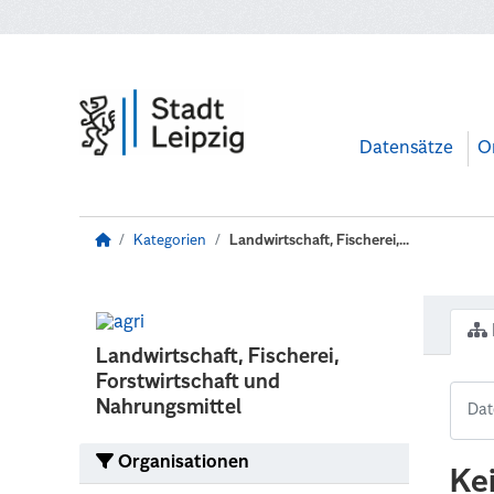
Zum Hauptinhalt wechseln
Datensätze
O
Kategorien
Landwirtschaft, Fischerei,...
Landwirtschaft, Fischerei,
Forstwirtschaft und
Nahrungsmittel
Organisationen
Ke