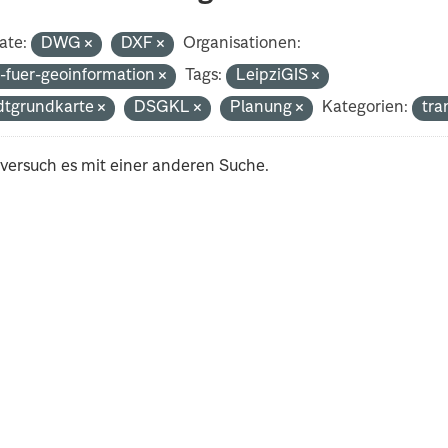
ate:
DWG
DXF
Organisationen:
-fuer-geoinformation
Tags:
LeipziGIS
dtgrundkarte
DSGKL
Planung
Kategorien:
tr
 versuch es mit einer anderen Suche.