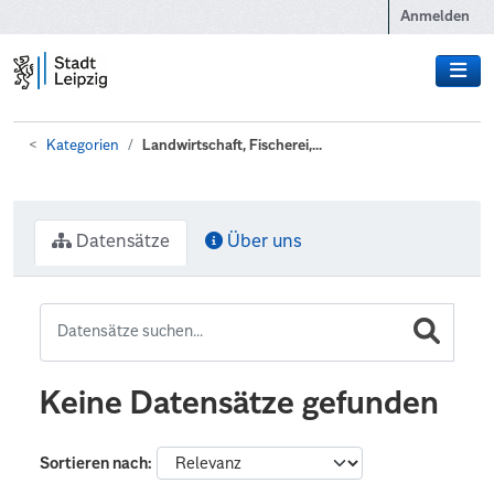
Zum Hauptinhalt wechseln
Anmelden
Kategorien
Landwirtschaft, Fischerei,...
Datensätze
Über uns
Keine Datensätze gefunden
Sortieren nach