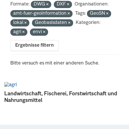
Formate:
DWG
DXF
Organisationen:
amt-fuer-geoinformation
Tags:
GeoSN
lokal
Geobasisdaten
Kategorien:
agri
envi
Ergebnisse filtern
Bitte versuch es mit einer anderen Suche.
Landwirtschaft, Fischerei, Forstwirtschaft und
Nahrungsmittel