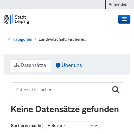
Zum Hauptinhalt wechseln
Anmelden
Kategorien
Landwirtschaft, Fischerei,...
Datensätze
Über uns
Keine Datensätze gefunden
Sortieren nach