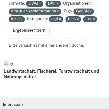
Formate:
DWG
DXF
Organisationen:
amt-fuer-geoinformation
Tags:
GeoSN
lokal
Kategorien:
agri
tech
just
Ergebnisse filtern
Bitte versuch es mit einer anderen Suche.
Landwirtschaft, Fischerei, Forstwirtschaft und
Nahrungsmittel
Impressum