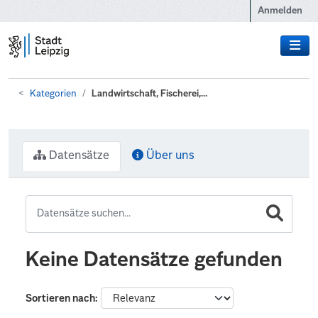
Zum Hauptinhalt wechseln
Anmelden
Kategorien
Landwirtschaft, Fischerei,...
Datensätze
Über uns
Keine Datensätze gefunden
Sortieren nach