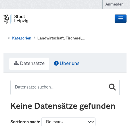
Zum Hauptinhalt wechseln
Anmelden
Kategorien
Landwirtschaft, Fischerei,...
Datensätze
Über uns
Keine Datensätze gefunden
Sortieren nach