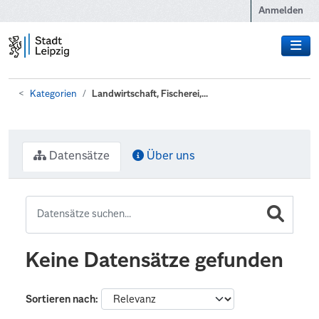
Zum Hauptinhalt wechseln
Anmelden
Kategorien
Landwirtschaft, Fischerei,...
Datensätze
Über uns
Keine Datensätze gefunden
Sortieren nach