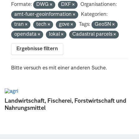
Formate:
DWG
DXF
Organisationen:
amt-fuer-geoinformation
Kategorien:
tran
tech
gove
Tags:
GeoSN
opendata
lokal
Cadastral parcels
Ergebnisse filtern
Bitte versuch es mit einer anderen Suche.
Landwirtschaft, Fischerei, Forstwirtschaft und
Nahrungsmittel