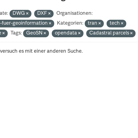
ate:
DWG
DXF
Organisationen:
-fuer-geoinformation
Kategorien:
tran
tech
e
Tags:
GeoSN
opendata
Cadastral parcels
 versuch es mit einer anderen Suche.