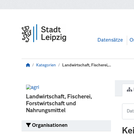
Zum Hauptinhalt wechseln
Datensätze
O
Kategorien
Landwirtschaft, Fischerei,...
Landwirtschaft, Fischerei,
Forstwirtschaft und
Nahrungsmittel
Organisationen
Ke