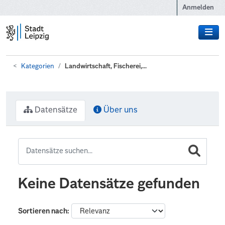
Zum Hauptinhalt wechseln
Anmelden
Kategorien
Landwirtschaft, Fischerei,...
Datensätze
Über uns
Keine Datensätze gefunden
Sortieren nach