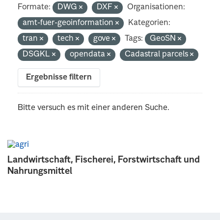
Formate:
DWG
DXF
Organisationen:
amt-fuer-geoinformation
Kategorien:
tran
tech
gove
Tags:
GeoSN
DSGKL
opendata
Cadastral parcels
Ergebnisse filtern
Bitte versuch es mit einer anderen Suche.
Landwirtschaft, Fischerei, Forstwirtschaft und
Nahrungsmittel