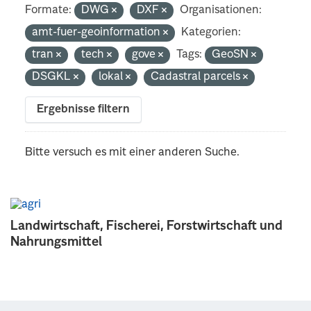
Formate:
DWG
DXF
Organisationen:
amt-fuer-geoinformation
Kategorien:
tran
tech
gove
Tags:
GeoSN
DSGKL
lokal
Cadastral parcels
Ergebnisse filtern
Bitte versuch es mit einer anderen Suche.
Landwirtschaft, Fischerei, Forstwirtschaft und
Nahrungsmittel