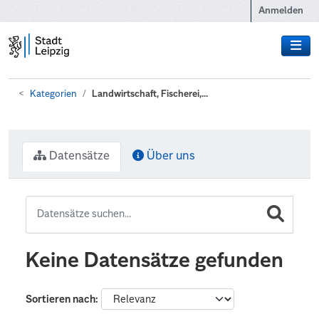
Zum Hauptinhalt wechseln
Anmelden
Kategorien
Landwirtschaft, Fischerei,...
Datensätze
Über uns
Keine Datensätze gefunden
Sortieren nach