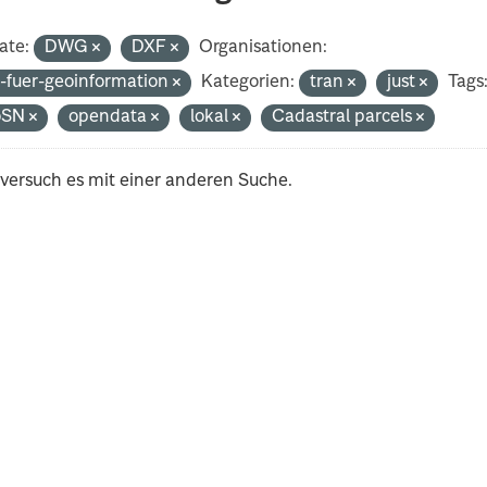
ate:
DWG
DXF
Organisationen:
-fuer-geoinformation
Kategorien:
tran
just
Tags
oSN
opendata
lokal
Cadastral parcels
 versuch es mit einer anderen Suche.