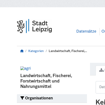
Zum Hauptinhalt wechseln
Datensätze
O
Kategorien
Landwirtschaft, Fischerei,...
Landwirtschaft, Fischerei,
Forstwirtschaft und
Nahrungsmittel
Organisationen
Ke