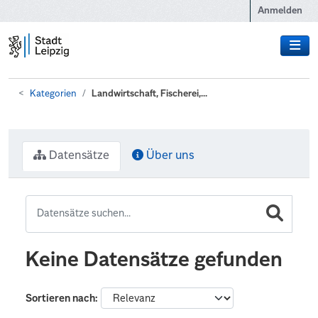
Zum Hauptinhalt wechseln
Anmelden
Kategorien
Landwirtschaft, Fischerei,...
Datensätze
Über uns
Keine Datensätze gefunden
Sortieren nach