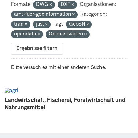
Formate:
DWG
DXF
Organisationen:
amt-fuer-geoinformation
Kategorien:
tran
just
Tags:
GeoSN
opendata
Geobasisdaten
Ergebnisse filtern
Bitte versuch es mit einer anderen Suche.
Landwirtschaft, Fischerei, Forstwirtschaft und
Nahrungsmittel