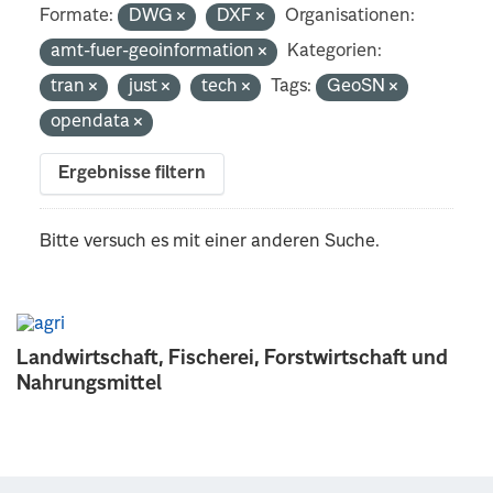
Formate:
DWG
DXF
Organisationen:
amt-fuer-geoinformation
Kategorien:
tran
just
tech
Tags:
GeoSN
opendata
Ergebnisse filtern
Bitte versuch es mit einer anderen Suche.
Landwirtschaft, Fischerei, Forstwirtschaft und
Nahrungsmittel