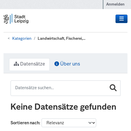
Zum Hauptinhalt wechseln
Anmelden
Kategorien
Landwirtschaft, Fischerei,...
Datensätze
Über uns
Keine Datensätze gefunden
Sortieren nach