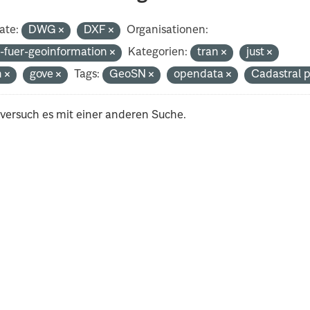
ate:
DWG
DXF
Organisationen:
-fuer-geoinformation
Kategorien:
tran
just
h
gove
Tags:
GeoSN
opendata
Cadastral 
 versuch es mit einer anderen Suche.