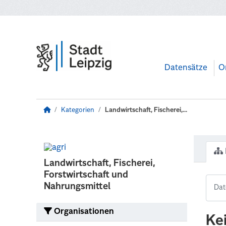
Zum Hauptinhalt wechseln
Datensätze
O
Kategorien
Landwirtschaft, Fischerei,...
Landwirtschaft, Fischerei,
Forstwirtschaft und
Nahrungsmittel
Organisationen
Ke