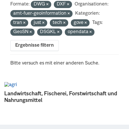
Formate:
DWG
DXF
Organisationen:
amt-fuer-geoinformation
Kategorien:
tran
just
tech
gove
Tags:
GeoSN
DSGKL
opendata
Ergebnisse filtern
Bitte versuch es mit einer anderen Suche.
Landwirtschaft, Fischerei, Forstwirtschaft und
Nahrungsmittel