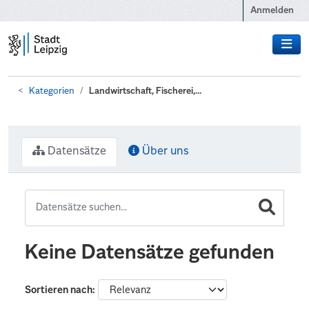
Zum Hauptinhalt wechseln
Anmelden
Kategorien
Landwirtschaft, Fischerei,...
Datensätze
Über uns
Keine Datensätze gefunden
Sortieren nach