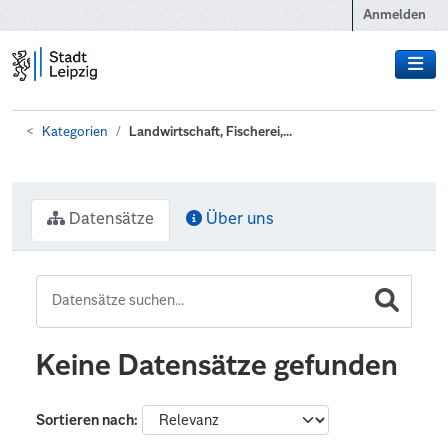
Zum Hauptinhalt wechseln
Anmelden
Kategorien
Landwirtschaft, Fischerei,...
Datensätze
Über uns
Keine Datensätze gefunden
Sortieren nach