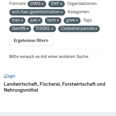
Formate:
DWG
DXF
Organisationen:
amt-fuer-geoinformation
Kategorien:
tran
just
tech
gove
Tags:
GeoSN
DSGKL
Cadastral parcels
Ergebnisse filtern
Bitte versuch es mit einer anderen Suche.
Landwirtschaft, Fischerei, Forstwirtschaft und
Nahrungsmittel