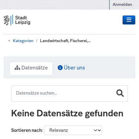
Zum Hauptinhalt wechseln
Anmelden
Kategorien
Landwirtschaft, Fischerei,...
Datensätze
Über uns
Keine Datensätze gefunden
Sortieren nach