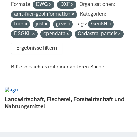
Formate:
DWG
DXF
Organisationen:
amt-fuer-geoinformation
Kategorien:
tran
just
gove
Tags:
GeoSN
DSGKL
opendata
Cadastral parcels
Ergebnisse filtern
Bitte versuch es mit einer anderen Suche.
Landwirtschaft, Fischerei, Forstwirtschaft und
Nahrungsmittel