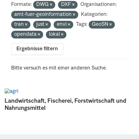
Formate:
DWG
DXF
Organisationen:
amt-fuer-geoinformation
Kategorien:
tran
just
envi
Tags:
GeoSN
opendata
lokal
Ergebnisse filtern
Bitte versuch es mit einer anderen Suche.
Landwirtschaft, Fischerei, Forstwirtschaft und
Nahrungsmittel