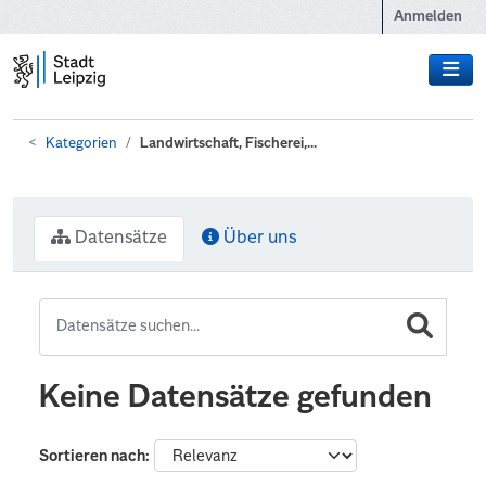
Zum Hauptinhalt wechseln
Anmelden
Kategorien
Landwirtschaft, Fischerei,...
Datensätze
Über uns
Keine Datensätze gefunden
Sortieren nach