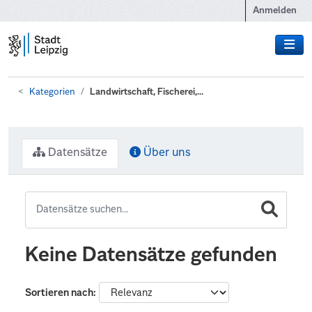
Zum Hauptinhalt wechseln
Anmelden
Kategorien
Landwirtschaft, Fischerei,...
Datensätze
Über uns
Keine Datensätze gefunden
Sortieren nach