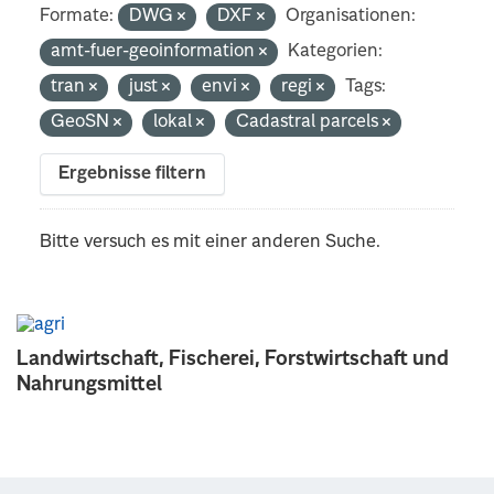
Formate:
DWG
DXF
Organisationen:
amt-fuer-geoinformation
Kategorien:
tran
just
envi
regi
Tags:
GeoSN
lokal
Cadastral parcels
Ergebnisse filtern
Bitte versuch es mit einer anderen Suche.
Landwirtschaft, Fischerei, Forstwirtschaft und
Nahrungsmittel