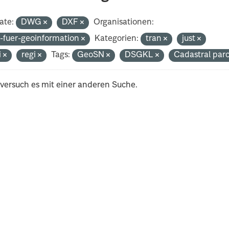
ate:
DWG
DXF
Organisationen:
-fuer-geoinformation
Kategorien:
tran
just
i
regi
Tags:
GeoSN
DSGKL
Cadastral par
 versuch es mit einer anderen Suche.