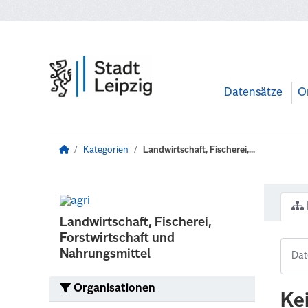
Zum Hauptinhalt wechseln
Datensätze
O
Kategorien
Landwirtschaft, Fischerei,...
Landwirtschaft, Fischerei,
Forstwirtschaft und
Nahrungsmittel
Organisationen
Ke