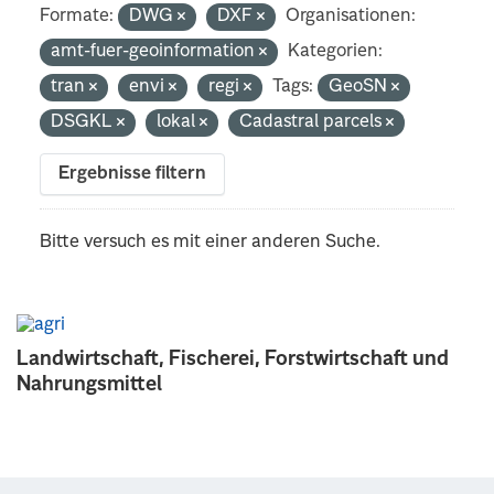
Formate:
DWG
DXF
Organisationen:
amt-fuer-geoinformation
Kategorien:
tran
envi
regi
Tags:
GeoSN
DSGKL
lokal
Cadastral parcels
Ergebnisse filtern
Bitte versuch es mit einer anderen Suche.
Landwirtschaft, Fischerei, Forstwirtschaft und
Nahrungsmittel