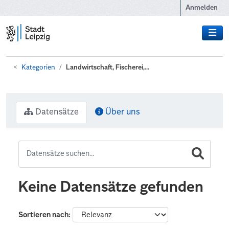
Zum Hauptinhalt wechseln
Anmelden
Kategorien
Landwirtschaft, Fischerei,...
Datensätze
Über uns
Keine Datensätze gefunden
Sortieren nach