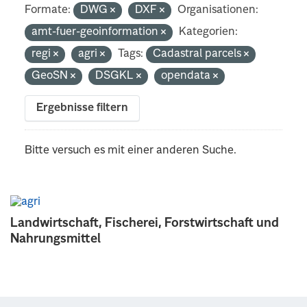
Formate:
DWG
DXF
Organisationen:
amt-fuer-geoinformation
Kategorien:
regi
agri
Tags:
Cadastral parcels
GeoSN
DSGKL
opendata
Ergebnisse filtern
Bitte versuch es mit einer anderen Suche.
Landwirtschaft, Fischerei, Forstwirtschaft und
Nahrungsmittel