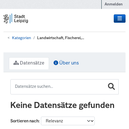
Zum Hauptinhalt wechseln
Anmelden
Kategorien
Landwirtschaft, Fischerei,...
Datensätze
Über uns
Keine Datensätze gefunden
Sortieren nach