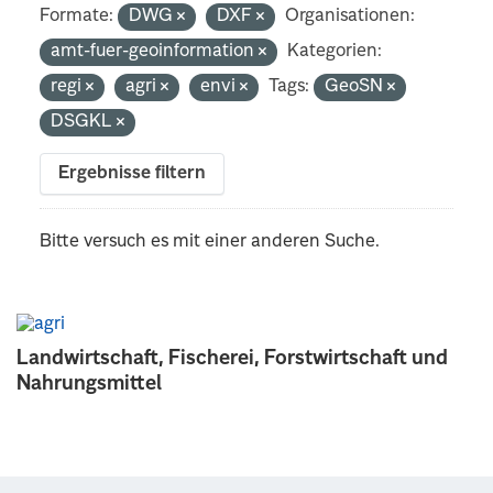
Formate:
DWG
DXF
Organisationen:
amt-fuer-geoinformation
Kategorien:
regi
agri
envi
Tags:
GeoSN
DSGKL
Ergebnisse filtern
Bitte versuch es mit einer anderen Suche.
Landwirtschaft, Fischerei, Forstwirtschaft und
Nahrungsmittel