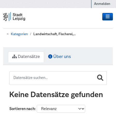
Zum Hauptinhalt wechseln
Anmelden
Kategorien
Landwirtschaft, Fischerei,...
Datensätze
Über uns
Keine Datensätze gefunden
Sortieren nach