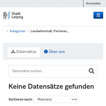
Zum Hauptinhalt wechseln
Anmelden
Kategorien
Landwirtschaft, Fischerei,...
Datensätze
Über uns
Keine Datensätze gefunden
Sortieren nach