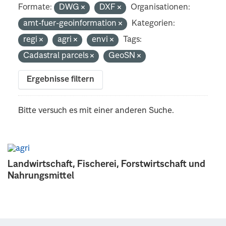
Formate:
DWG
DXF
Organisationen:
amt-fuer-geoinformation
Kategorien:
regi
agri
envi
Tags:
Cadastral parcels
GeoSN
Ergebnisse filtern
Bitte versuch es mit einer anderen Suche.
Landwirtschaft, Fischerei, Forstwirtschaft und
Nahrungsmittel