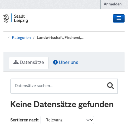
Zum Hauptinhalt wechseln
Anmelden
Kategorien
Landwirtschaft, Fischerei,...
Datensätze
Über uns
Keine Datensätze gefunden
Sortieren nach