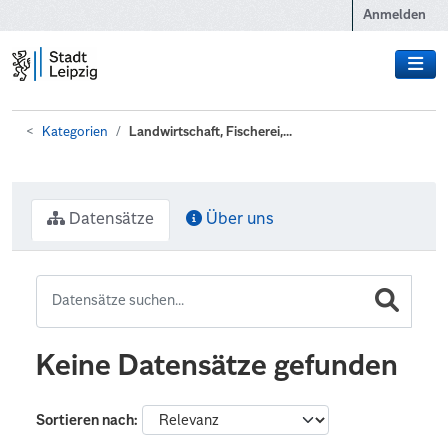
Zum Hauptinhalt wechseln
Anmelden
Kategorien
Landwirtschaft, Fischerei,...
Datensätze
Über uns
Keine Datensätze gefunden
Sortieren nach