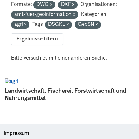
Formate:
DWG
DXF
Organisationen:
amt-fuer-geoinformation
Kategorien:
agri
Tags:
DSGKL
GeoSN
Ergebnisse filtern
Bitte versuch es mit einer anderen Suche.
Landwirtschaft, Fischerei, Forstwirtschaft und
Nahrungsmittel
Impressum