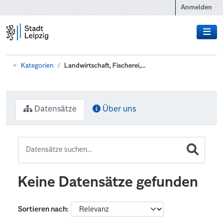
Zum Hauptinhalt wechseln
Anmelden
Kategorien
Landwirtschaft, Fischerei,...
Datensätze
Über uns
Keine Datensätze gefunden
Sortieren nach